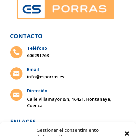
CONTACTO
Teléfono

606291763
Email

info@esporras.es
Dirección

Calle Villamayor s/n, 16421, Hontanaya,
Cuenca
ENLACES
Gestionar el consentimiento
Inicio